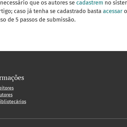
É necessário que os autores se
cadastrem
no siste
tigo; caso já tenha se cadastrado basta
acessar
o
sso de 5 passos de submissão.
ormações
eitores
utores
ibliotecários