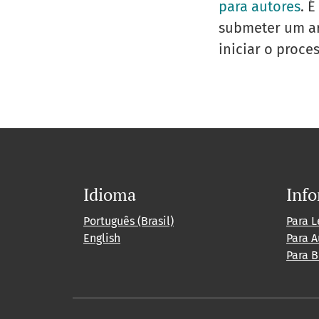
para autores
. 
submeter um ar
iniciar o proce
Idioma
Inf
Português (Brasil)
Para L
English
Para A
Para B