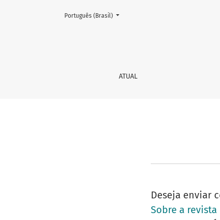
Mudar o idioma. O atual é:
Português (Brasil)
Informação para Autores
ATUAL
Deseja enviar c
Sobre a revista