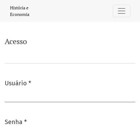
Acesso
História e
Economia
Acesso
Usuário
*
Obrigatório
Senha
*
Obrigatório